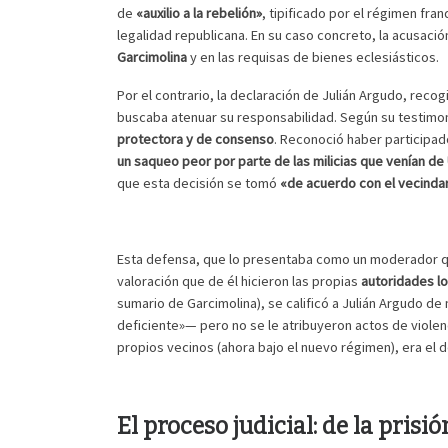
de
«auxilio a la rebelión»
, tipificado por el régimen fr
legalidad republicana. En su caso concreto, la acusaci
Garcimolina
y en las requisas de bienes eclesiásticos.
Por el contrario, la declaración de Julián Argudo, rec
buscaba atenuar su responsabilidad. Según su testimoni
protectora y de consenso
. Reconoció haber participad
un saqueo peor por parte de las milicias que venían de 
que esta decisión se tomó
«de acuerdo con el vecindari
Esta defensa, que lo presentaba como un moderador qu
valoración que de él hicieron las propias
autoridades lo
sumario de Garcimolina), se calificó a Julián Argudo 
deficiente»— pero no se le atribuyeron actos de violenc
propios vecinos (ahora bajo el nuevo régimen), era el d
El proceso judicial: de la pris