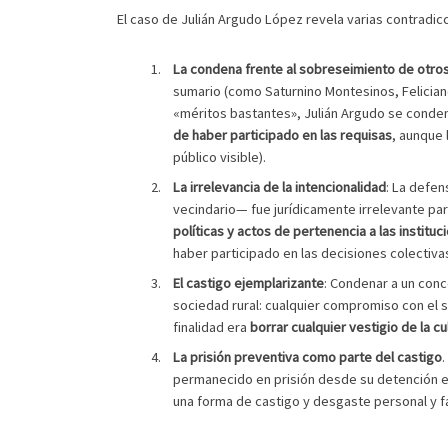
El caso de Julián Argudo López revela varias contradic
La condena frente al sobreseimiento de otro
sumario (como Saturnino Montesinos, Felician
«méritos bastantes», Julián Argudo se condenó
de haber participado en las requisas
, aunque 
público visible).
La irrelevancia de la intencionalidad
: La defe
vecindario— fue jurídicamente irrelevante para
políticas y actos de pertenencia a las institu
haber participado en las decisiones colectiva
El castigo ejemplarizante
: Condenar a un conc
sociedad rural: cualquier compromiso con el 
finalidad era
borrar cualquier vestigio de la c
La prisión preventiva como parte del castigo
permanecido en prisión desde su detención en
una forma de castigo y desgaste personal y fa