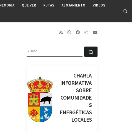
MEMORIA
QUE VER
RUTAS
ALOJAMIENTO
VIDEOS
Se
BUSCAR
Buscar …
CHARLA
INFORMATIVA
SOBRE
COMUNIDADE
S
ENERGÉTICAS
LOCALES