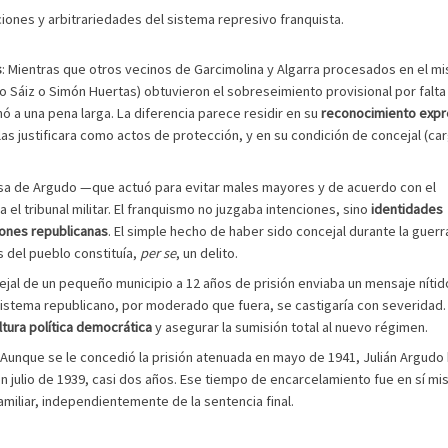
ciones y arbitrariedades del sistema represivo franquista.
s
: Mientras que otros vecinos de Garcimolina y Algarra procesados en el m
o Sáiz o Simón Huertas) obtuvieron el sobreseimiento provisional por falta
 a una pena larga. La diferencia parece residir en su
reconocimiento exp
las justificara como actos de protección, y en su condición de concejal (ca
nsa de Argudo —que actuó para evitar males mayores y de acuerdo con el
 el tribunal militar. El franquismo no juzgaba intenciones, sino
identidades
ciones republicanas
. El simple hecho de haber sido concejal durante la guerr
s del pueblo constituía,
per se
, un delito.
ejal de un pequeño municipio a 12 años de prisión enviaba un mensaje nítido
sistema republicano, por moderado que fuera, se castigaría con severidad.
ultura política democrática
y asegurar la sumisión total al nuevo régimen.
. Aunque se le concedió la prisión atenuada en mayo de 1941, Julián Argudo
 julio de 1939, casi dos años. Ese tiempo de encarcelamiento fue en sí m
miliar, independientemente de la sentencia final.