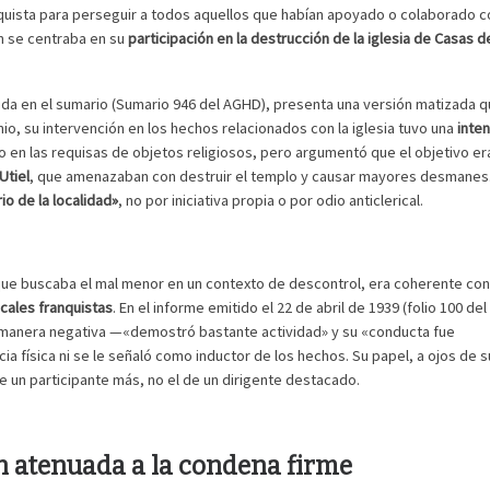
anquista para perseguir a todos aquellos que habían apoyado o colaborado c
ón se centraba en su
participación en la destrucción de la iglesia de Casas d
ogida en el sumario (Sumario 946 del AGHD), presenta una versión matizada 
o, su intervención en los hechos relacionados con la iglesia tuvo una
inte
o en las requisas de objetos religiosos, pero argumentó que el objetivo e
Utiel
, que amenazaban con destruir el templo y causar mayores desmanes
o de la localidad»
, no por iniciativa propia o por odio anticlerical.
e buscaba el mal menor en un contexto de descontrol, era coherente con
cales franquistas
. En el informe emitido el 22 de abril de 1939 (folio 100 del
de manera negativa —«demostró bastante actividad» y su «conducta fue
ia física ni se le señaló como inductor de los hechos. Su papel, a ojos de 
e un participante más, no el de un dirigente destacado.
ión atenuada a la condena firme