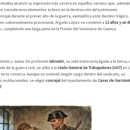
rcimolina alcanzó su expresión más severa en aquellos vecinos que, ademá
 se consideraron elementos activos en la destrucción del patrimonio
oncejal durante el primer año de la guerra, ejemplifica este destino trágico.
 en sobreseimiento provisional, Argudo López se condenó a
12 años y un d
ón», cumpliendo una larga pena en la Prisión del Seminario de Cuenca.
 Benito y Juana. De profesión
labrador
, su vida transcurría ligada a la tierra,
o de la guerra civil, se afilió a la
Unión General de Trabajadores (UGT)
en 1
a en la comarca. Aunque no ostentó ningún cargo dentro del sindicato, su
 institucionales: se eligió
concejal
del Ayuntamiento de
Casas de Garcimol
7
.