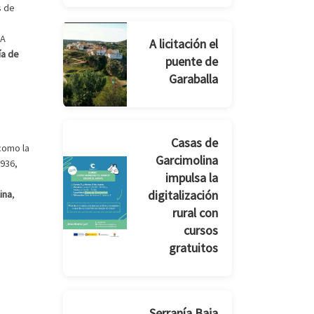
s de
 A
A licitación el
ía de
puente de
Garaballa
Casas de
 como la
Garcimolina
936,
impulsa la
digitalización
ina
,
rural con
cursos
gratuitos
Serranía Baja