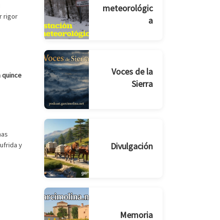
u
meteorológic
r rigor
a
Voces de la
a quince
Sierra
nas
ufrida y
Divulgación
Memoria