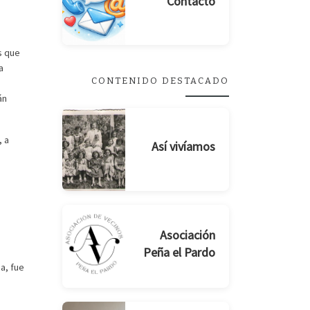
Contacto
s que
a
CONTENIDO DESTACADO
án
, a
Así vivíamos
Asociación
Peña el Pardo
a, fue