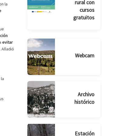
rural con
on la
cursos
e
gratuitos
que
nción
ra
evitar
. Añadió
Webcam
 la
Archivo
sus
histórico
Estación