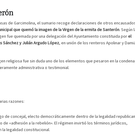
erón
Casas de Garcimolina, el sumario recoge declaraciones de otros encausado
nicipal que quemó la imagen de la Virgen de la ermita de Santerón
. Según l
magen fue quemada por una delegación del Ayuntamiento constituida por
el
lás Sánchez y Julián Argudo López
, en unión de los renteros Apolinar y Dami
agen religiosa fue sin duda uno de los elementos que pesaron en la condena
eramente administrativa o testimonial.
arias razones:
rgo de concejal, electo democráticamente dentro de la legalidad republican
de «adhesión a la rebelión». El régimen invirtió los términos jurídicos,
la legalidad constitucional.