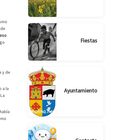
ismo
 de
reso
Fiestas
rgo
a y de
 a la
Ayuntamiento
 La
 había
ismo