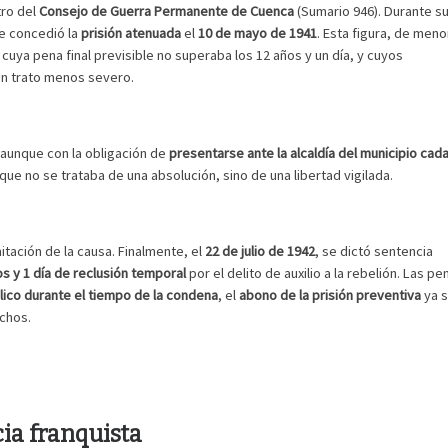
tro del
Consejo de Guerra Permanente de Cuenca
(Sumario 946). Durante s
le concedió la
prisión atenuada
el
10 de mayo de 1941
. Esta figura, de meno
s cuya pena final previsible no superaba los 12 años y un día, y cuyos
un trato menos severo.
 aunque con la obligación de
presentarse ante la alcaldía del municipio cad
que no se trataba de una absolución, sino de una libertad vigilada.
itación de la causa. Finalmente, el
22 de julio de 1942
, se dictó sentencia
s y 1 día de reclusión temporal
por el delito de auxilio a la rebelión. Las pe
ico durante el tiempo de la condena
, el
abono de la prisión preventiva
ya s
chos.
cia franquista