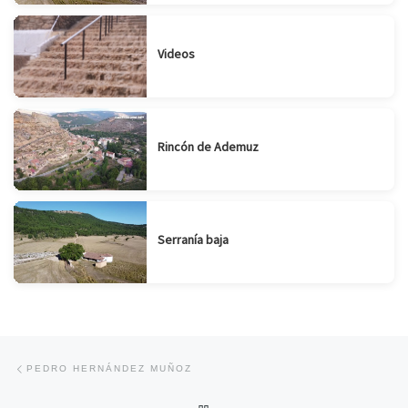
Videos
Rincón de Ademuz
Serranía baja
Navegación de entradas
Entrada anterior
PEDRO HERNÁNDEZ MUÑOZ
VOLVER A LA LISTA DE ENTRA