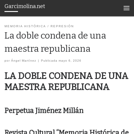
Garcimolina.net
Saltar al contenido
Men
MEMORIA HISTÓRICA
REPRESIÓN
La doble condena de una
maestra republicana
por
Ángel Martínez
|
Publicada
mayo 6, 2026
LA DOBLE CONDENA
DE UNA
MAESTRA REPUBLICANA
Perpetua Jiménez Millán
Revista Cultural “Memoria Histórica de