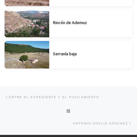
Rincón de Ademuz
Serranía baja
Navegación de entradas
Entrada anterior
ENTRE EL EXPEDIENTE Y EL FUSILAMIENTO
VOLVER A LA LISTA DE ENTRA
En
ANTONIO ADALID SÁNCHEZ