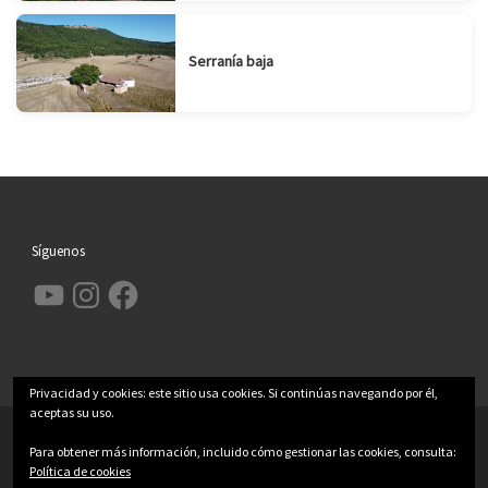
Serranía baja
Síguenos
YouTube
Instagram
Facebook
Privacidad y cookies: este sitio usa cookies. Si continúas navegando por él,
aceptas su uso.
© 2026
Garcimolina.net
– Todos los derechos reservados
Para obtener más información, incluido cómo gestionar las cookies, consulta:
Política de cookies
Funciona con
WP
– Diseñado con el
Tema Customizr