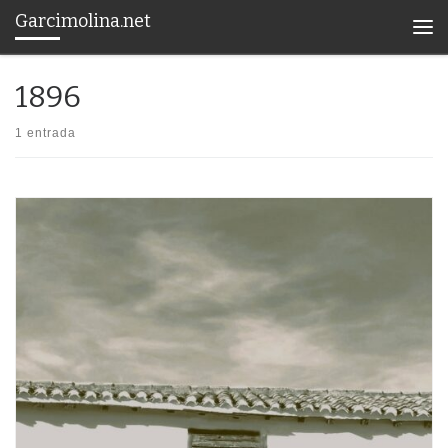
Garcimolina.net
Saltar al contenido
Men
1896
1 entrada