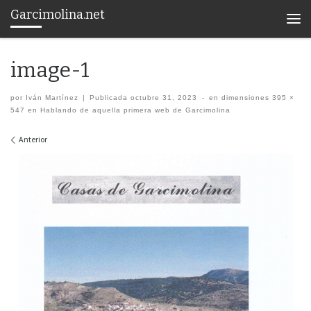
Garcimolina.net
Saltar al contenido
Men
image-1
por
Iván Martínez
|
Publicada
octubre 31, 2023
-
en dimensiones
395 ×
547
en
Hablando de aquella primera web de Garcimolina
Navegación de imágenes
Anterior