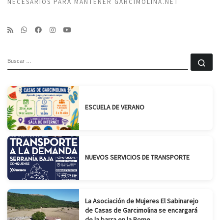
NECESARIOS PARA MANTENER GARCIMOLINA.NET
BUSCAR
Bu
ESCUELA DE VERANO
NUEVOS SERVICIOS DE TRANSPORTE
La Asociación de Mujeres El Sabinarejo
de Casas de Garcimolina se encargará
de la barra en la Rome...