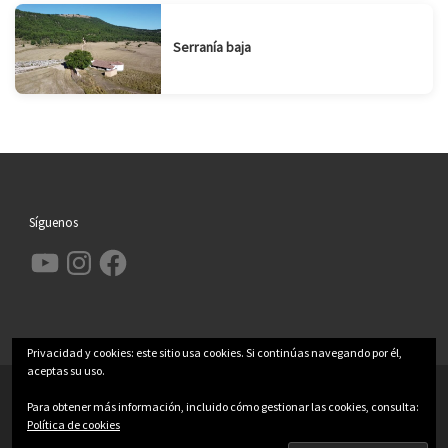
Serranía baja
Síguenos
YouTube
Instagram
Facebook
Privacidad y cookies: este sitio usa cookies. Si continúas navegando por él,
aceptas su uso.
© 2026
Garcimolina.net
– Todos los derechos reservados
Para obtener más información, incluido cómo gestionar las cookies, consulta:
Funciona con
WP
– Diseñado con el
Tema Customizr
Política de cookies