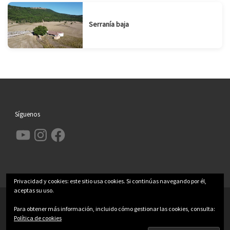
Serranía baja
Síguenos
YouTube
Instagram
Facebook
Privacidad y cookies: este sitio usa cookies. Si continúas navegando por él,
aceptas su uso.
© 2026
Garcimolina.net
– Todos los derechos reservados
Para obtener más información, incluido cómo gestionar las cookies, consulta:
Funciona con
WP
– Diseñado con el
Tema Customizr
Política de cookies