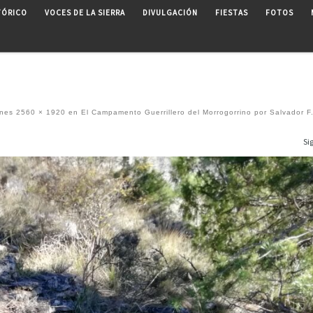
TÓRICO
VOCES DE LA SIERRA
DIVULGACIÓN
FIESTAS
FOTOS
ones
2560 × 1920
en
El Campamento Guerrillero del Morrogorrino por Salvador F
Si