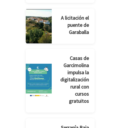
A licitación el
puente de
Garaballa
Casas de
Garcimolina
impulsa la
digitalización
rural con
cursos
gratuitos
Serranía Baja