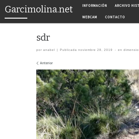
INFORMACIÓN
ARCHIVO HIS
Garcimolina.net
Saltar al contenido
WEBCAM
CONTACTO
sdr
por
anabel
|
Publicada
noviembre 28, 2019
-
en dimensi
Navegación de imágenes
Anterior