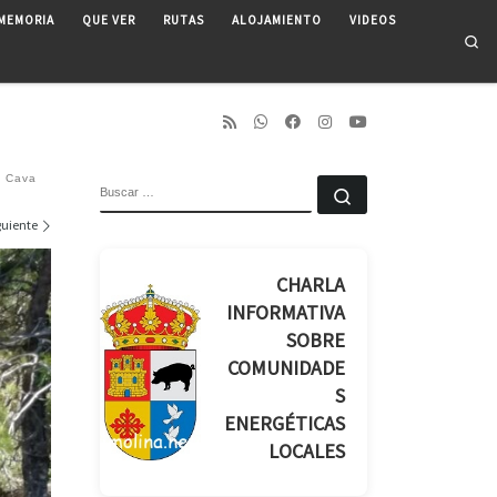
MEMORIA
QUE VER
RUTAS
ALOJAMIENTO
VIDEOS
Se
. Cava
BUSCAR
Buscar …
guiente
CHARLA
INFORMATIVA
SOBRE
COMUNIDADE
S
ENERGÉTICAS
LOCALES