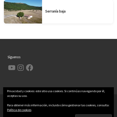
Serranía baja
Síguenos
YouTube
Instagram
Facebook
Privacidad y cookies: este sitio usa cookies. Si continúas navegando por él,
aceptas su uso.
© 2026
Garcimolina.net
– Todos los derechos reservados
Para obtener más información, incluido cómo gestionar las cookies, consulta:
Funciona con
WP
– Diseñado con el
Tema Customizr
Política de cookies