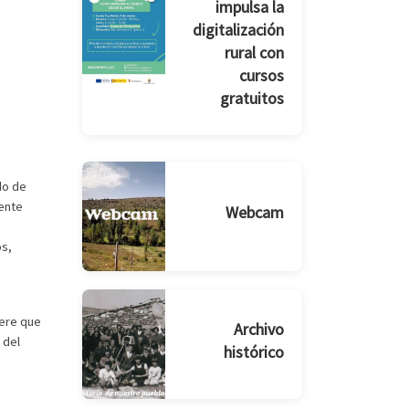
impulsa la
digitalización
rural con
cursos
gratuitos
do de
ente
Webcam
os,
iere que
Archivo
 del
histórico