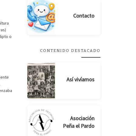
Contacto
ltura
ras)
lipto o
CONTENIDO DESTACADO
mente
Así vivíamos
l
menzaba
Asociación
Peña el Pardo