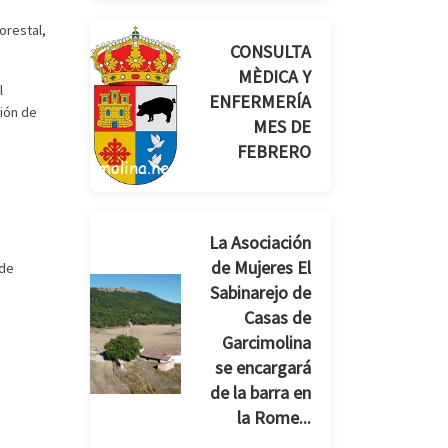
orestal,
CONSULTA
MÈDICA Y
l
ENFERMERÍA
ión de
MES DE
o
FEBRERO
La Asociación
de Mujeres El
 de
Sabinarejo de
Casas de
Garcimolina
se encargará
de la barra en
la Rome...