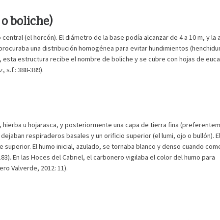
o boliche)
central (el horcón). El diámetro de la base podía alcanzar de 4 a 10 m, y la a
procuraba una distribución homogénea para evitar hundimientos (henchidu
, esta estructura recibe el nombre de boliche y se cubre con hojas de euca
 s.f.: 388-389).
 hierba u hojarasca, y posteriormente una capa de tierra fina (preferente
ejaban respiraderos basales y un orificio superior (el lumi, ojo o bullón). E
e superior. El humo inicial, azulado, se tornaba blanco y denso cuando co
83). En las Hoces del Cabriel, el carbonero vigilaba el color del humo para
ero Valverde, 2012: 11).