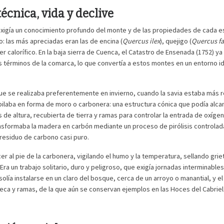
técnica, vida y declive
exigía un conocimiento profundo del monte y de las propiedades de cada 
: las más apreciadas eran las de encina (
Quercus ilex
), quejigo (
Quercus f
r calorífico. En la baja sierra de Cuenca, el Catastro de Ensenada (1752) ya
s términos de la comarca, lo que convertía a estos montes en un entorno 
ue se realizaba preferentemente en invierno, cuando la savia estaba más r
pilaba en forma de moro o carbonera: una estructura cónica que podía alca
de altura, recubierta de tierra y ramas para controlar la entrada de oxígen
nsformaba la madera en carbón mediante un proceso de pirólisis controlad
residuo de carbono casi puro.
 al pie de la carbonera, vigilando el humo y la temperatura, sellando grie
 Era un trabajo solitario, duro y peligroso, que exigía jornadas interminables
lía instalarse en un claro del bosque, cerca de un arroyo o manantial, y el
eca y ramas, de la que aún se conservan ejemplos en las Hoces del Cabriel