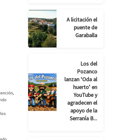
A licitación el
puente de
Garaballa
Los del
Pozanco
lanzan ‘Oda al
huerto’ en
tención,
YouTube y
undo
agradecen el
apoyo de la
 los
Serranía B...
zado