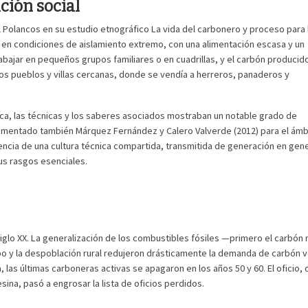
ción social
 Polancos en su estudio etnográfico La vida del carbonero y proceso para 
ía en condiciones de aislamiento extremo, con una alimentación escasa y un
abajar en pequeños grupos familiares o en cuadrillas, y el carbón producid
los pueblos y villas cercanas, donde se vendía a herreros, panaderos y
rica, las técnicas y los saberes asociados mostraban un notable grado de
umentado también Márquez Fernández y Calero Valverde (2012) para el ámb
tencia de una cultura técnica compartida, transmitida de generación en gen
us rasgos esenciales.
siglo XX. La generalización de los combustibles fósiles —primero el carbón 
o y la despoblación rural redujeron drásticamente la demanda de carbón v
 las últimas carboneras activas se apagaron en los años 50 y 60. El oficio,
sina, pasó a engrosar la lista de oficios perdidos.