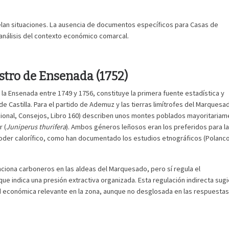
elan situaciones. La ausencia de documentos específicos para Casas de
 análisis del contexto económico comarcal.
astro de Ensenada (1752)
a Ensenada entre 1749 y 1756, constituye la primera fuente estadística y
de Castilla. Para el partido de Ademuz y las tierras limítrofes del Marquesa
cional, Consejos, Libro 160) describen unos montes poblados mayoritariam
r (
Juniperus thurifera
). Ambos géneros leñosos eran los preferidos para la
oder calorífico, como han documentado los estudios etnográficos (Polanc
enciona carboneros en las aldeas del Marquesado, pero sí regula el
ue indica una presión extractiva organizada. Esta regulación indirecta sug
ad económica relevante en la zona, aunque no desglosada en las respuestas