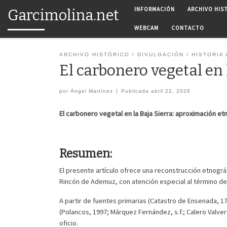
INFORMACIÓN
ARCHIVO HIS
Garcimolina.net
Saltar al contenido
WEBCAM
CONTACTO
ARCHIVO HISTÓRICO
DIVULGACIÓN
HISTORIA
El carbonero vegetal en 
por
Ángel Martínez
|
Publicada
abril 22, 2026
El carbonero vegetal en la Baja Sierra: a
proximación etn
Resumen:
El presente artículo ofrece una reconstrucción etnográf
Rincón de Ademuz, con atención especial al término d
A partir de fuentes primarias (Catastro de Ensenada, 
(Polancos, 1997; Márquez Fernández, s.f.; Calero Valverd
oficio.