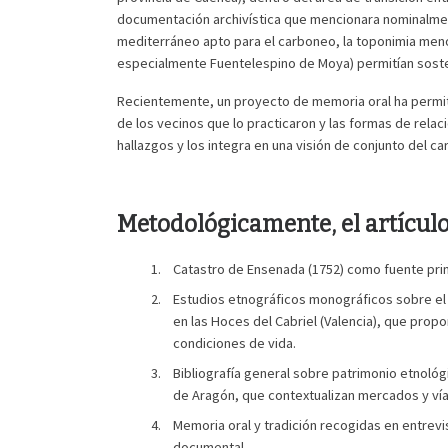
documentación archivística que mencionara nominalmen
mediterráneo apto para el carboneo, la toponimia meno
especialmente Fuentelespino de Moya) permitían sosten
Recientemente, un proyecto de memoria oral ha permiti
de los vecinos que lo practicaron y las formas de rela
hallazgos y los integra en una visión de conjunto del c
Metodológicamente, el artículo
Catastro de Ensenada (1752) como fuente prim
Estudios etnográficos monográficos sobre el c
en las Hoces del Cabriel (Valencia), que propo
condiciones de vida.
Bibliografía general sobre patrimonio etnológic
de Aragón, que contextualizan mercados y vía
Memoria oral y tradición recogidas en entrevi
documental.