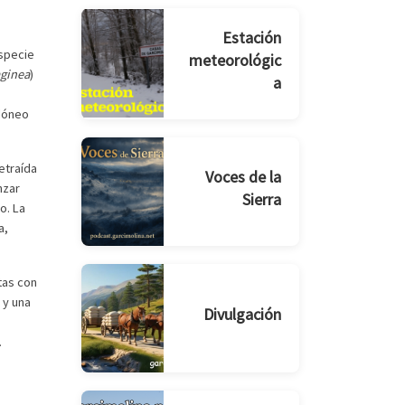
Estación
especie
meteorológic
aginea
)
a
idóneo
etraída
Voces de la
nzar
Sierra
o. La
a,
tas con
 y una
Divulgación
.