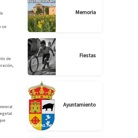
Memoria
la
o se
Fiestas
ito de
eración,
Ayuntamiento
mineral
egetal.
 que