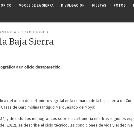
TÓRICO
VOCES DE LA SIERRA
DIVULGACIÓN
FIESTAS
FOTOS
 ANTIGUA
TRADICIONES
la Baja Sierra
ográfica a un oficio desaparecido
ica del oficio de carbonero vegetal en la comarca de la baja sierra de Cuen
e Casas de Garcimolina (antiguo Marquesado de Moya).
1752) y de estudios monográficos sobre la carbonería en otras regiones es
e, 2012), se describe el ciclo técnico, las condiciones de vida y el declive