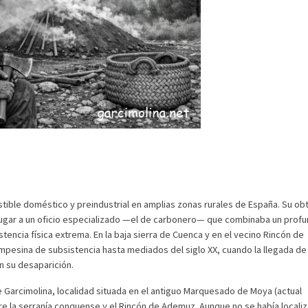
stible doméstico y preindustrial en amplias zonas rurales de España. Su ob
 lugar a un oficio especializado —el de carbonero— que combinaba un prof
tencia física extrema. En la baja sierra de Cuenca y en el vecino Rincón de
pesina de subsistencia hasta mediados del siglo XX, cuando la llegada de
n su desaparición.
e Garcimolina, localidad situada en el antiguo Marquesado de Moya (actual
tre la serranía conquense y el Rincón de Ademuz. Aunque no se había locali