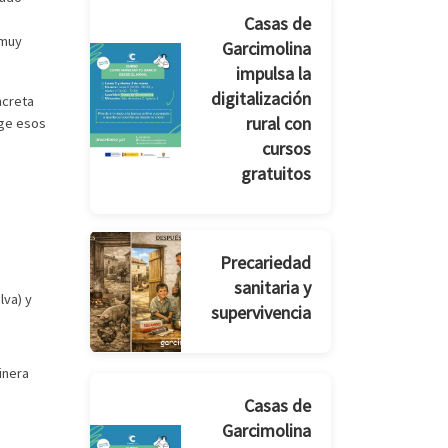
Casas de
 muy
Garcimolina
impulsa la
digitalización
ncreta
rural con
oge esos
cursos
gratuitos
Precariedad
sanitaria y
lva) y
supervivencia
inera
Casas de
Garcimolina