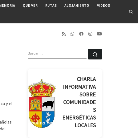
MEMORIA
QUE VER
RUTAS
ALOJAMIENTO
VIDEOS
Se
BUSCAR
Buscar …
CHARLA
INFORMATIVA
SOBRE
COMUNIDADE
ca y el
S
ENERGÉTICAS
pañolas
LOCALES
 del