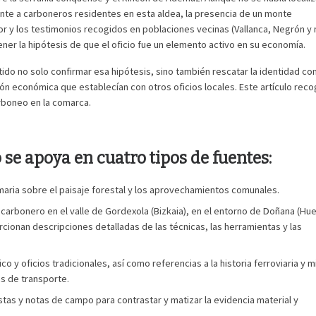
te a carboneros residentes en esta aldea, la presencia de un monte
r y los testimonios recogidos en poblaciones vecinas (Vallanca, Negrón y
er la hipótesis de que el oficio fue un elemento activo en su economía.
do no solo confirmar esa hipótesis, sino también rescatar la identidad co
ción económica que establecían con otros oficios locales. Este artículo rec
arboneo en la comarca.
 se apoya en cuatro tipos de fuentes:
aria sobre el paisaje forestal y los aprovechamientos comunales.
arbonero en el valle de Gordexola (Bizkaia), en el entorno de Doñana (Hue
rcionan descripciones detalladas de las técnicas, las herramientas y las
o y oficios tradicionales, así como referencias a la historia ferroviaria y m
s de transporte.
stas y notas de campo para contrastar y matizar la evidencia material y