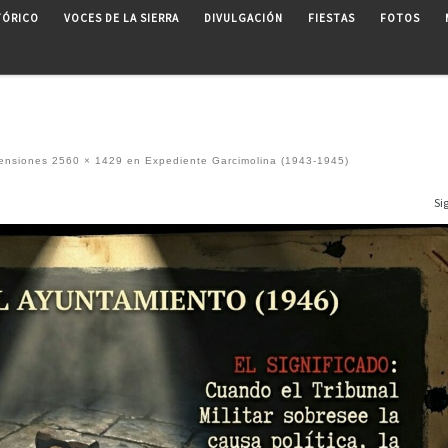
TÓRICO
VOCES DE LA SIERRA
DIVULGACIÓN
FIESTAS
FOTOS
ensiones
2560 × 1429
en
Expediente Garcimolina (1943-1945)
Si