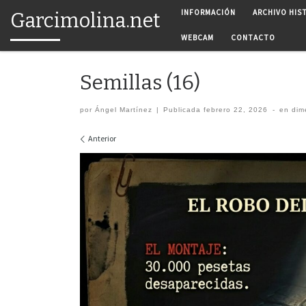
INFORMACIÓN
ARCHIVO HIS
Garcimolina.net
Saltar al contenido
WEBCAM
CONTACTO
Semillas (16)
por
Ángel Martínez
|
Publicada
febrero 22, 2026
-
en dim
Navegación de imágenes
Anterior