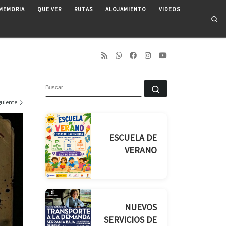
MEMORIA
QUE VER
RUTAS
ALOJAMIENTO
VIDEOS
Se
BUSCAR
Buscar …
guiente
ESCUELA DE
VERANO
NUEVOS
SERVICIOS DE