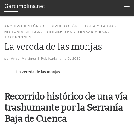
Garcimolina.net
Saltar al contenido
Men
ARCHIVO HISTÓRICO
DIVULGACIÓN
FLORA Y FAUNA
HISTORIA ANTIGUA
SENDERISMO
SERRANÍA BAJA
TRADICIONES
La vereda de las monjas
por
Ángel Martínez
|
Publicada
junio 9, 2026
La vereda de las monjas
Recorrido histórico de una vía
trashumante por la Serranía
Baja de Cuenca