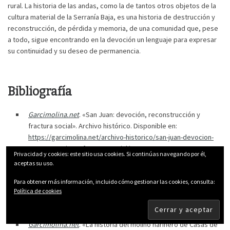
rural. La historia de las andas, como la de tantos otros objetos de la
cultura material de la Serranía Baja, es una historia de destrucción y
reconstrucción, de pérdida y memoria, de una comunidad que, pese
a todo, sigue encontrando en la devoción un lenguaje para expresar
su continuidad y su deseo de permanencia.
Bibliografía
Garcimolina.net
. «San Juan: devoción, reconstrucción y
fractura social». Archivo histórico. Disponible en:
https://garcimolina.net/archivo-historico/san-juan-devocion-
reconstruccion-y-fractura-social/
Privacidad y cookies: este sitio usa cookies. Si continúas navegando por él,
aceptas su uso.
Garcimolina.net
. «Observaciones de la Iglesia de San Juan
Bautista de Casas de Garcimolina». Archivo histórico.
Para obtener más información, incluido cómo gestionar las cookies, consulta:
Disponible en:
https://garcimolina.net/archivo-
Política de cookies
historico/observacion-exterior-e-historia-de-la-iglesia-de-
san-juan-bautista-de-casas-de-garcimolina-cuenca/
Garcimolina.net
. «La historia del molino harinero de Casas de