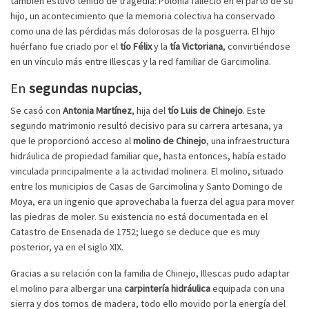
también estuvo teñido de tragedia: Polonia falleció en el parto de su
hijo, un acontecimiento que la memoria colectiva ha conservado
como una de las pérdidas más dolorosas de la posguerra. El hijo
huérfano fue criado por el
tío Félix
y la
tía Victoriana
, convirtiéndose
en un vínculo más entre Illescas y la red familiar de Garcimolina.
En
segundas nupcias
,
Se casó con
Antonia Martínez
, hija del
tío Luis de Chinejo
. Este
segundo matrimonio resultó decisivo para su carrera artesana, ya
que le proporcionó acceso al
molino de Chinejo
, una infraestructura
hidráulica de propiedad familiar que, hasta entonces, había estado
vinculada principalmente a la actividad molinera. El molino, situado
entre los municipios de Casas de Garcimolina y Santo Domingo de
Moya, era un ingenio que aprovechaba la fuerza del agua para mover
las piedras de moler. Su existencia no está documentada en el
Catastro de Ensenada de 1752; luego se deduce que es muy
posterior, ya en el siglo XIX.
Gracias a su relación con la familia de Chinejo, Illescas pudo adaptar
el molino para albergar una
carpintería hidráulica
equipada con una
sierra y dos tornos de madera, todo ello movido por la energía del