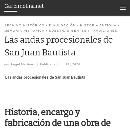
Garcimolina.net
Saltar al contenido
Men
ARCHIVO HISTÓRICO
DIVULGACIÓN
HISTORIA ANTIGUA
MEMORIA HISTÓRICA
NUESTRAS GENTES
TRADICIONES
Las andas procesionales de
San Juan Bautista
por
Ángel Martínez
|
Publicada
junio 22, 2026
Las andas procesionales de San Juan Bautista
Historia, encargo y
fabricación de una obra de