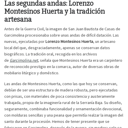
Las segundas andas: Lorenzo
Montesinos Huerta y la tradición
artesana
Antes de la Guerra Civil, la imagen de San Juan Bautista de Casas de
Garcimolina procesionaba sobre unas andas de difícil datación. Las
nuevas, ejecutadas por
Lorenzo Montesinos Huerta
, un artesano
local del que, desgraciadamente, apenas se conservan datos
biográficos. La tradición oral, recogida en los archivos
de
Garcimolina.net
, señala que Montesinos Huerta era un carpintero
de reconocido prestigio en la comarca, autor de diversas obras de
mobiliario litúrgico y doméstico.
Las andas de Montesinos Huerta, como las que hoy se conservan,
debían de ser una estructura de madera robusta, pero ejecutadas
con prisas, con materiales de poca consistencia y austeramente
trabajada, propia de la imaginería rural de la Serranía Baja. Su diseño,
seguramente, combinaba funcionalidad y ornamentación devocional,
con molduras sencillas y una peana que permitía realzar la imagen del
santo durante la procesión. Hemos de tener presente que se
fabricaron en Garcimolina, después de la guerra, sin medios; solo se