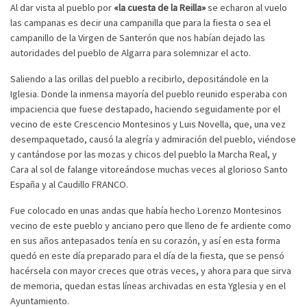
Al dar vista al pueblo por
«la cuesta de la Reilla»
se echaron al vuelo
las campanas es decir una campanilla que para la fiesta o sea el
campanillo de la Virgen de Santerón que nos habían dejado las
autoridades del pueblo de Algarra para solemnizar el acto.
Saliendo a las orillas del pueblo a recibirlo, depositándole en la
Iglesia. Donde la inmensa mayoría del pueblo reunido esperaba con
impaciencia que fuese destapado, haciendo seguidamente por el
vecino de este Crescencio Montesinos y Luis Novella, que, una vez
desempaquetado, causó la alegría y admiración del pueblo, viéndose
y cantándose por las mozas y chicos del pueblo la Marcha Real, y
Cara al sol de falange vitoreándose muchas veces al glorioso Santo
España y al Caudillo FRANCO.
Fue colocado en unas andas que había hecho Lorenzo Montesinos
vecino de este pueblo y anciano pero que lleno de fe ardiente como
en sus años antepasados tenía en su corazón, y así en esta forma
quedó en este día preparado para el día de la fiesta, que se pensó
hacérsela con mayor creces que otras veces, y ahora para que sirva
de memoria, quedan estas líneas archivadas en esta Yglesia y en el
Ayuntamiento.
Suscribirse
Compartir