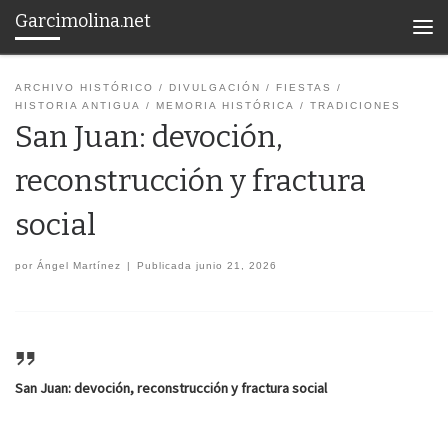
Garcimolina.net
Saltar al contenido
Men
ARCHIVO HISTÓRICO
DIVULGACIÓN
FIESTAS
HISTORIA ANTIGUA
MEMORIA HISTÓRICA
TRADICIONES
San Juan: devoción,
reconstrucción y fractura
social
por
Ángel Martínez
|
Publicada
junio 21, 2026
San Juan: devoción, reconstrucción y fractura social