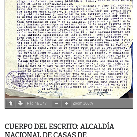
Página
1
/
7
Zoom
100%
CUERPO DEL ESCRITO:
ALCALDÍA
NACIONAL DE CASAS DE