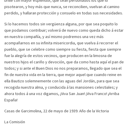
brille con mayor esplendor, que sean perdonados los que lo
pisotearon, y hoy más que nunca, se reconcilien, vuelvan al camino
perdido, y hallaran protección y consuelo en todas sus necesidades.
Si lo hacemos todos sin vergüenza alguna, por que sea poquito lo
que podamos contribuir; volverá de nuevo como queda dicho á estar
en nuestra compañía, y así mismo podremos una vez más
acompañarnos en su infinita misericordia, que vuelva á recorrer el
pueblo, que se celebre como siempre su fiesta, fiesta que siempre
fue la alegría de estos vecinos, que producen en la limosna de
nuestros hijos el cariño y devoción, que da como hasta aquí el pan de
todos; y si ante el Buen Dios no nos preparamos, llegado que sea el
fin de nuestra vida en la tierra, que mejor aquel que cuando reine en
ella Bautizo solemnemente con las aguas del Jordán, para que sea
recogida nuestra alma, y conducida á las mansiones celestiales; y
ahora todos á una voz digamos, ¡Viva San Juan! ¡Viva Franco! ¡Arriba
España!
Casas de Garcimolina, 22 de mayo de 1939. Año de la Victoria
La Comisión