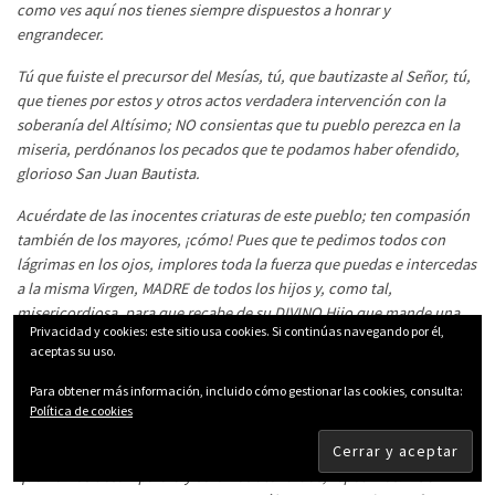
como ves aquí nos tienes siempre dispuestos a honrar y
engrandecer.
Tú que fuiste el precursor del Mesías, tú, que bautizaste al Señor, tú,
que tienes por estos y otros actos verdadera intervención con la
soberanía del Altísimo; NO consientas que tu pueblo perezca en la
miseria, perdónanos los pecados que te podamos haber ofendido,
glorioso San Juan Bautista.
Acuérdate de las inocentes criaturas de este pueblo; ten compasión
también de los mayores, ¡cómo! Pues que te pedimos todos con
lágrimas en los ojos, implores toda la fuerza que puedas e intercedas
a la misma Virgen, MADRE de todos los hijos y, como tal,
misericordiosa, para que recabe de su DIVINO Hijo que mande una
Privacidad y cookies: este sitio usa cookies. Si continúas navegando por él,
AGUA fructífera, que se rieguen nuestros campos, para que no se
aceptas su uso.
pierdan las pobres cosechas que tenemos sembradas.
Para obtener más información, incluido cómo gestionar las cookies, consulta:
No estés disgustado con nosotros; pues si no te engrandecemos
Política de cookies
más, no es porque no estés siempre dentro de nuestros corazones;
piensa más bien en ignorancias y frialdades, y confiados todos en
que no nos desamparará y seremos atendidos, repetimos: AGUA