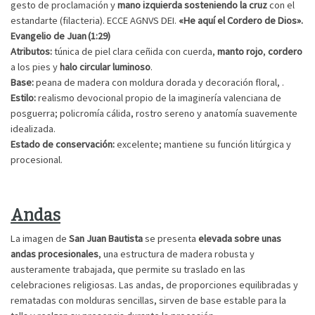
gesto de proclamación y
mano izquierda sosteniendo la cruz
con el
estandarte (filacteria). ECCE AGNVS DEI.
«He aquí el Cordero de Dios».
Evangelio de Juan (1:29)
Atributos:
túnica de piel clara ceñida con cuerda,
manto rojo
,
cordero
a los pies y
halo circular luminoso
.
Base:
peana de madera con moldura dorada y decoración floral, .
Estilo:
realismo devocional propio de la imaginería valenciana de
posguerra; policromía cálida, rostro sereno y anatomía suavemente
idealizada.
Estado de conservación:
excelente; mantiene su función litúrgica y
procesional.
Andas
La imagen de
San Juan Bautista
se presenta
elevada sobre unas
andas procesionales
, una estructura de madera robusta y
austeramente trabajada, que permite su traslado en las
celebraciones religiosas. Las andas, de proporciones equilibradas y
rematadas con molduras sencillas, sirven de base estable para la