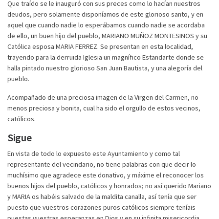
Que traído se le inauguró con sus preces como lo hacían nuestros
deudos, pero solamente disponíamos de este glorioso santo, y en
aquel que cuando nadie lo esperábamos cuando nadie se acordaba
de ello, un buen hijo del pueblo, MARIANO MUÑOZ MONTESINOS y su
Católica esposa MARIA FERREZ. Se presentan en esta localidad,
trayendo para la derruida Iglesia un magnífico Estandarte donde se
halla pintado nuestro glorioso San Juan Bautista, y una alegoría del
pueblo.
Acompañado de una preciosa imagen de la Virgen del Carmen, no
menos preciosa y bonita, cual ha sido el orgullo de estos vecinos,
católicos.
Sigue
En vista de todo lo expuesto este Ayuntamiento y como tal
representante del vecindario, no tiene palabras con que decir lo
muchísimo que agradece este donativo, y máxime el reconocer los
buenos hijos del pueblo, católicos y honrados; no así querido Mariano
y MARIA os habéis salvado de la maldita canalla, así tenía que ser
puesto que vuestros corazones puros católicos siempre teníais
puestas vuestras esperanzas en Dios y en su infinita misericordia,