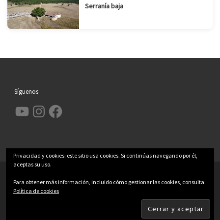
Serranía baja
Síguenos
YouTube
Instagram
Facebook
Privacidad y cookies: este sitio usa cookies. Si continúas navegando por él,
aceptas su uso.
© 2026
Garcimolina.net
– Todos los derechos reservados
Para obtener más información, incluido cómo gestionar las cookies, consulta:
Política de cookies
Funciona con
WP
– Diseñado con el
Tema Customizr