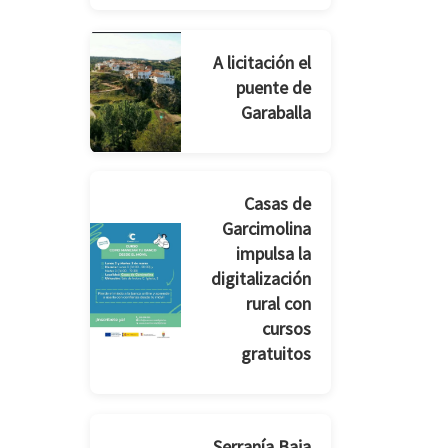
A licitación el
puente de
Garaballa
Casas de
Garcimolina
impulsa la
digitalización
rural con
cursos
gratuitos
Serranía Baja