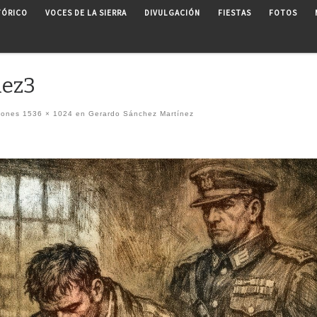
TÓRICO
VOCES DE LA SIERRA
DIVULGACIÓN
FIESTAS
FOTOS
nez3
iones
1536 × 1024
en
Gerardo Sánchez Martínez