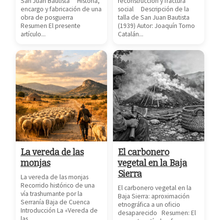
San Juan Bautista Historia,
reconstrucción y fractura
encargo y fabricación de una
social Descripción de la
obra de posguerra
talla de San Juan Bautista
Resumen El presente
(1939) Autor: Joaquín Torno
artículo...
Catalán...
La vereda de las
El carbonero
monjas
vegetal en la Baja
Sierra
La vereda de las monjas
Recorrido histórico de una
El carbonero vegetal en la
vía trashumante por la
Baja Sierra: aproximación
Serranía Baja de Cuenca
etnográfica a un oficio
Introducción La «Vereda de
desaparecido Resumen: El
las...