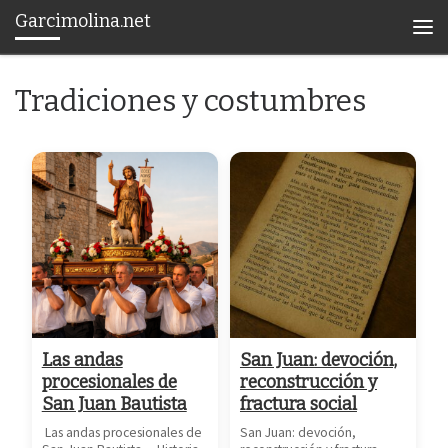
Garcimolina.net
Saltar al contenido
Men
Tradiciones y costumbres
Las andas
San Juan: devoción,
procesionales de
reconstrucción y
San Juan Bautista
fractura social
Las andas procesionales de
San Juan: devoción,