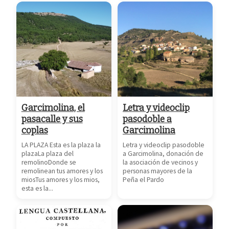
Garcimolina, el
Letra y videoclip
pasacalle y sus
pasodoble a
coplas
Garcimolina
LA PLAZA Esta es la plaza la
Letra y videoclip pasodoble
plazaLa plaza del
a Garcimolina, donación de
remolinoDonde se
la asociación de vecinos y
remolinean tus amores y los
personas mayores de la
miosTus amores y los mios,
Peña el Pardo
esta es la...