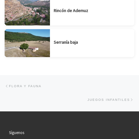
Rincón de Ademuz
Serranía baja
Navegación de entradas
Entrada anterior
FLORA Y FAUNA
En
JUEGOS INFANTILES
Síguenos